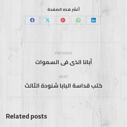
أنشر هذه الصفحة
Share
Share
Share
Share
Share
on
on
on
on
on
Facebook
X
Pinterest
WhatsApp
LinkedIn
Post
navigation
PREVIOUS
أبانا الذى فى السموات
Previous
post:
NEXT
كتب قداسة البابا شنودة الثالث
Next
post:
Related posts