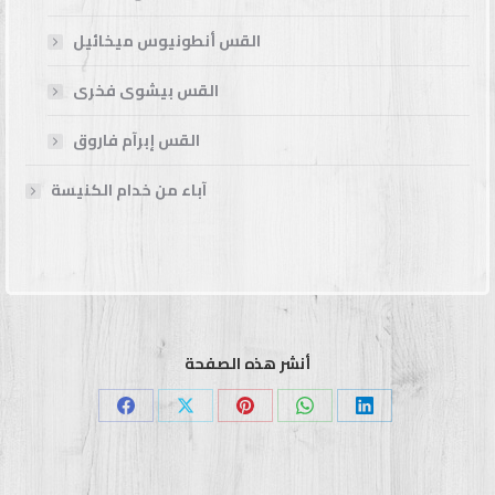
القس أنطونيوس ميخائيل
القس بيشوى فخرى
القس إبرآم فاروق
آباء من خدام الكنيسة
أنشر هذه الصفحة
Share
Share
Share
Share
Share
on
on
on
on
on
Facebook
X
Pinterest
WhatsApp
LinkedIn